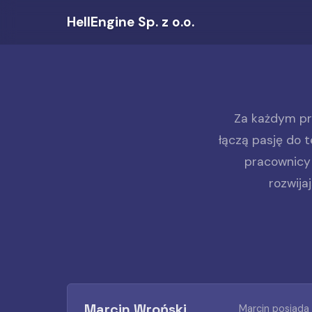
HellEngine Sp. z o.o.
Za każdym pro
łączą pasję do 
pracownicy 
rozwija
Marcin Wroński
Marcin posiada