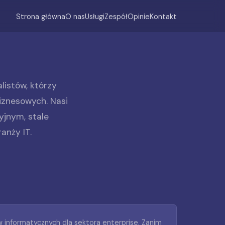
Strona główna
O nas
Usługi
Zespół
Opinie
Kontakt
listów, którzy
iznesowych. Nasi
yjnym, stale
anży IT.
 informatycznych dla sektora enterprise. Zanim