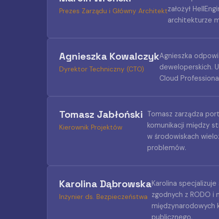
założył HellEng
Prezes Zarządu i Główny Architekt
architekturze m
Agnieszka Kowalczyk
Agnieszka odpowia
deweloperskich. U
Dyrektor Techniczny (CTO)
Cloud Professiona
Tomasz Jabłoński
Tomasz zarządza portf
komunikacji między s
Kierownik Projektów
w środowiskach wielo
problemów.
Karolina Dąbrowska
Karolina specjalizu
zgodnych z RODO i n
Inżynier ds. Bezpieczeństwa
międzynarodowych ko
publicznego.