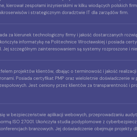
ine, kierował zespołami inżynierskimi w kilku wiodących polskich fir
ikroserwisów i strategicznym doradztwie IT dla zarządów firm.
da za kierunek technologiczny firmy i jakość dostarczanych rozwi
kończyła informatykę na Politechnice Wrocławskiej i posiada cert
l. Jej szczególnym zainteresowaniem są systemy rozproszone i n
elem projektów klientów, dbając o terminowość i jakość realizacj
tronami. Posiada certyfikat PMP oraz wieloletnie doświadczenie 
zespołowych. Jest ceniony przez klientów za transparentność i p
je się w bezpieczeństwie aplikacji webowych, przeprowadzaniu aud
ormą ISO 27001. Ukończyła studia podyplomowe z cyberbezpiecze
nferencjach branżowych. Jej doświadczenie obejmuje projekty d